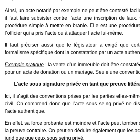
Ainsi, un acte notarié par exemple ne peut être contesté facil
il faut faire subsister contre l’acte une inscription de faux
procédure simple à mettre en branle. Elle est une procédure 
l’officier qui a pris l’acte ou à attaquer l’acte lui-même.
Il faut préciser aussi que le législateur a exigé que ce
formalisme spécifique dont la constatation par un acte authen
Exemple pratique
: la vente d’un immeuble doit être constaté
pour un acte de donation ou un mariage. Seule une convention
L’acte sous signature privée en tant que preuve litté
Ici, il s’agit des conventions prises par les parties elles-mêm
civil. On comprend donc que l’acte sous seing privé ne d
l’acte authentique.
En effet, sa force probante est moindre et l’acte peut tomber
la preuve contraire. On peut en déduire également que les ac
juridique que ceux sous seing privé.