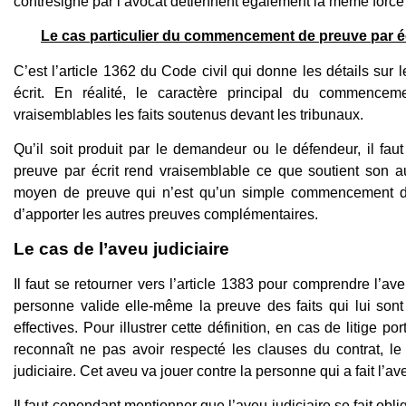
contresigné par l’avocat détiennent également la même force 
Le cas particulier du commencement de preuve par éc
C’est l’article 1362 du Code civil qui donne les détails su
écrit. En réalité, le caractère principal du commenceme
vraisemblables les faits soutenus devant les tribunaux.
Qu’il soit produit par le demandeur ou le défendeur, il f
preuve par écrit rend vraisemblable ce que soutient son a
moyen de preuve qui n’est qu’un simple commencement de p
d’apporter les autres preuves complémentaires.
Le cas de l’aveu judiciaire
Il faut se retourner vers l’article 1383 pour comprendre l’a
personne valide elle-même la preuve des faits qui lui sont
effectives. Pour illustrer cette définition, en cas de litige po
reconnaît ne pas avoir respecté les clauses du contrat, le
judiciaire. Cet aveu va jouer contre la personne qui a fait l’av
Il faut cependant mentionner que l’aveu judiciaire se fait obli