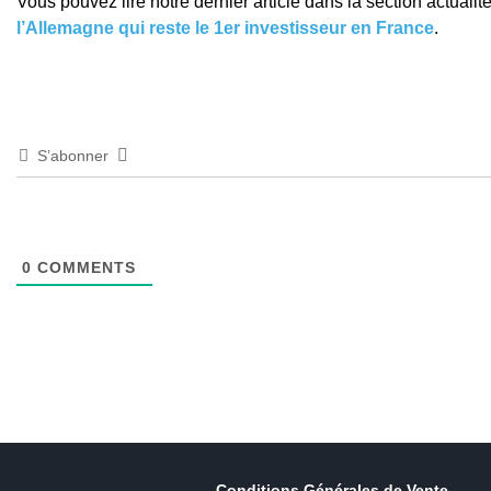
Vous pouvez lire notre dernier article dans la section actualit
l’Allemagne qui reste le 1er investisseur en France
.
S’abonner
0
COMMENTS
Conditions Générales de Vente