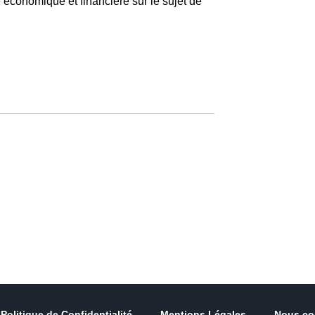
é économique et financière sur le sujet de
Politique de Confidentialité
Mentions Légales
Nous co