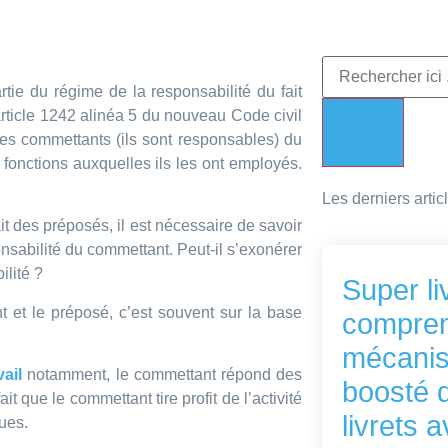
rtie du régime de la responsabilité du fait
article 1242 alinéa 5 du nouveau Code civil
t les commettants (ils sont responsables) du
onctions auxquelles ils les ont employés.
Les derniers artic
t des préposés, il est nécessaire de savoir
nsabilité du commettant. Peut-il s’exonérer
ilité ?
Super liv
 et le préposé, c’est souvent sur la base
compren
mécanis
vail
notamment, le commettant répond des
boosté d
que le commettant tire profit de l’activité
livrets 
ques.