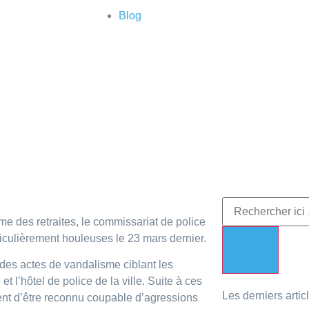
Blog
missariat de Lor
aits condamné
me des retraites, le commissariat de police
rticulièrement houleuses le 23 mars dernier.
 des actes de vandalisme ciblant les
 l’hôtel de police de la ville. Suite à ces
Les derniers artic
ent d’être reconnu coupable d’agressions