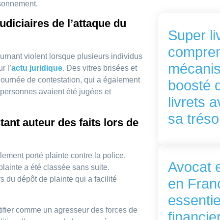
isonnement.
udiciaires de l’attaque du
Super liv
compren
ournant violent lorsque plusieurs individus
mécanis
r l’
actu juridique
. Des vitres brisées et
journée de contestation, qui a également
boosté d
 personnes avaient été jugées et
livrets 
sa tréso
ant auteur des faits lors de
ement porté plainte contre la police,
Avocat e
 plainte a été classée sans suite.
 du dépôt de plainte qui a facilité
en Franc
essentie
tifier comme un agresseur des forces de
financie